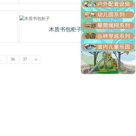
木质书包柜子
...
36
37
»