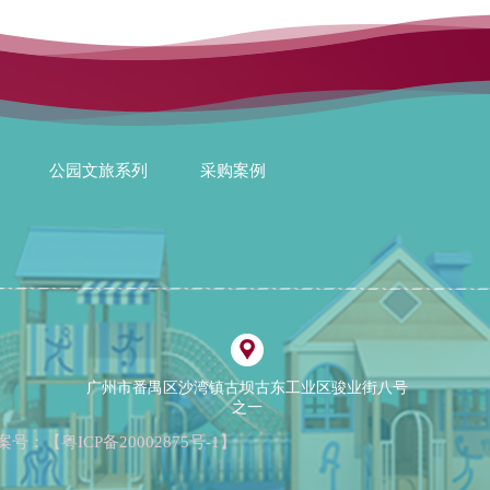
公园文旅系列
采购案例
广州市番禺区沙湾镇古坝古东工业区骏业街八号
之一
案号：【
粤ICP备20002875号-1
】