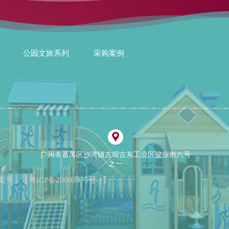
公园文旅系列
采购案例
广州市番禺区沙湾镇古坝古东工业区骏业街八号
之一
案号：【
粤ICP备20002875号-1
】