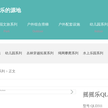
乐的源地
园文旅系列
户外组合滑梯
户外配套设施
幼儿园系列
Park
Outdoor
Indoor
施
幼儿园系列
丛林穿越拓展系列
绳网攀爬系列
水上乐园系列
系列
> 正文
摇摇乐QL
型号:QLD311