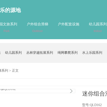
乐的源地
园文旅系列
户外组合滑梯
户外配套设施
幼儿园系列
Park
Outdoor
Indoor
施
幼儿园系列
丛林穿越拓展系列
绳网攀爬系列
水上乐园系列
梯系列
> 正文
迷你组合滑
型号:QLD162