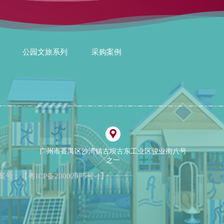
公园文旅系列
采购案例
广州市番禺区沙湾镇古坝古东工业区骏业街八号
之一
案号：【
粤ICP备20002875号-1
】