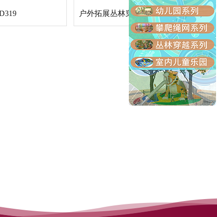
319
户外拓展丛林穿越